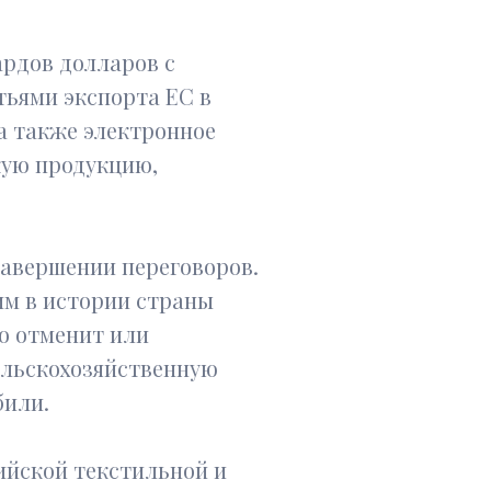
ардов долларов с
тьями экспорта ЕС в
а также электронное
кую продукцию,
завершении переговоров.
м в истории страны
но отменит или
ельскохозяйственную
били.
ийской текстильной и