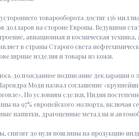
двустороннего товарооборота достиг 136 милли
в долларов на стороне Европы. Ведущими ста
оение, авиационная и космическая техника, 
авляет в страны Старого света нефтехимичес
ювелирные изделия и товары из кожи.
оялось долгожданное подписание декларации о 
арендра Моди назвал соглашение «крупнейши
рговле». По условиям сделки, Индия постепен
ны на 97% европейского экспорта, включая с
тные напитки, драгоценные металлы и автомо
ны, снизит до нуля пошлины на продукцию инд