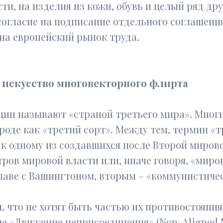
, на изделия из кожи, обувь и целый ряд дру
согласие на подписание отдельного соглашения
на европейский рынок труда.
 искусство многовекторного флирта
ции называют «страной третьего мира». Мног
роде как «третий сорт». Между тем, термин «т
к одному из создавшихся после Второй миров
ов мировой власти или, иначе говоря, «миров
лаве с Вашингтоном, вторым – «коммунистичес
 что не хотят быть частью их противостояния
ие «Движение неприсоединения» (Non-Aligned