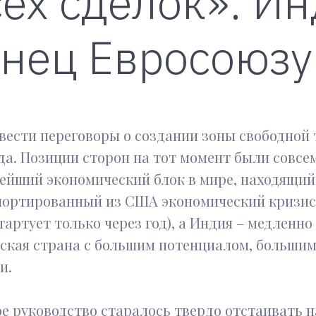
сех сделок»: И
анец Евросоюзу
вести переговоры о создании зоны свободной
ода. Позиции сторон на тот момент были совсем 
ейший экономический блок в мире, находящийс
портированный из США экономический кризис
тартует только через год), а Индия – медленн
ская страна с большим потенциалом, большим
и.
ое руководство старалось твердо отстаивать 