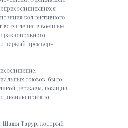
 неприсоединившихся
 позиция коллективного
 вступления в военные
ие равноправного
ал первый премьер-
рисоединение,
иальных союзов, было
еликой державы, позиция
соединению пришло
т Шаши Тарур, который