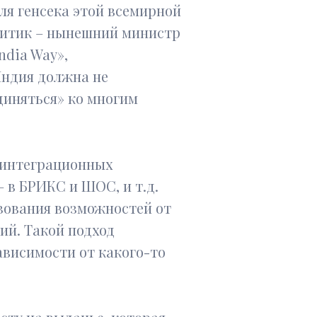
еля генсека этой всемирной
олитик – нынешний министр
ndia Way»,
Индия должна не
диняться» ко многим
х интеграционных
– в БРИКС и ШОС, и т.д.
зования возможностей от
ий. Такой подход
ависимости от какого-то