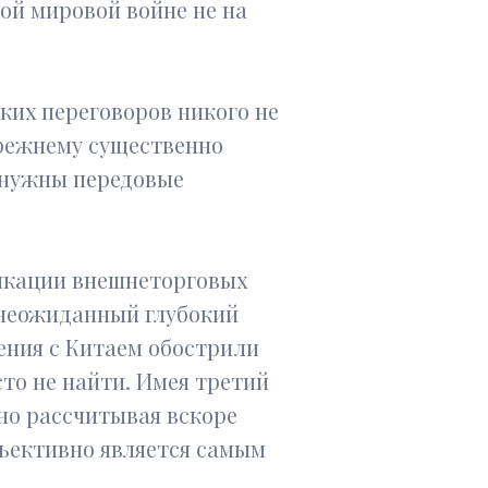
ой мировой войне не на
ких переговоров никого не
прежнему существенно
й нужны передовые
фикации внешнеторговых
 неожиданный глубокий
ения с Китаем обострили
сто не найти. Имея третий
но рассчитывая вскоре
ъективно является самым