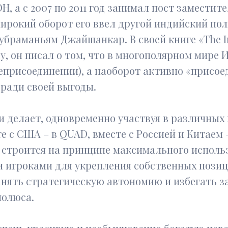
Н, а с 2007 по 2011 год занимал пост заместит
широкий оборот его ввел другой индийский п
браманьям Джайшанкар. В своей книге «The I
у, он писал о том, что в многополярном мире 
неприсоединении), а наоборот активно «присое
ради своей выгоды.
и делает, одновременно участвуя в различны
е с США – в QUAD, вместе с Россией и Китаем 
 строится на принципе максимального исполь
 игроками для укрепления собственных позиц
нять стратегическую автономию и избегать з
полюса.