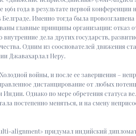
е 1961 года в результате первой конференции
в Белграде. Именно тогда была провозглашена
аны главные принципы организации: отказ от
о внутренние дела других государств, развит
чества. Одним из сооснователей движения ст
ии Джавахарлал Неру.
 Холодной войны, и после ее завершения – неп
равленное дистанцирование от любых потенц
 Индии. Однако по мере обретения статуса в
тала постепенно меняться, и на смену непри
ulti-alignment» придумал индийский диплома