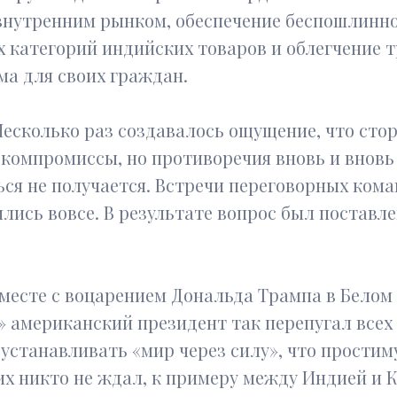
внутренним рынком, обеспечение беспошлинно
 категорий индийских товаров и облегчение 
а для своих граждан.
есколько раз создавалось ощущение, что сто
мпромиссы, но противоречия вновь и вновь бр
ься не получается. Встречи переговорных кома
лись вовсе. В результате вопрос был поставле
есте с воцарением Дональда Трампа в Белом 
е» американский президент так перепугал все
устанавливать «мир через силу», что прости
 их никто не ждал, к примеру между Индией и