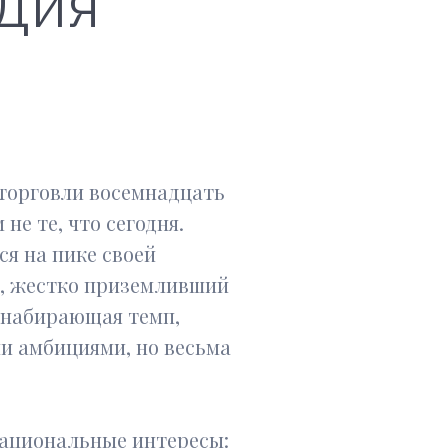
ндия
 торговли восемнадцать
не те, что сегодня.
я на пике своей
, жестко приземливший
о набирающая темп,
и амбициями, но весьма
национальные интересы: