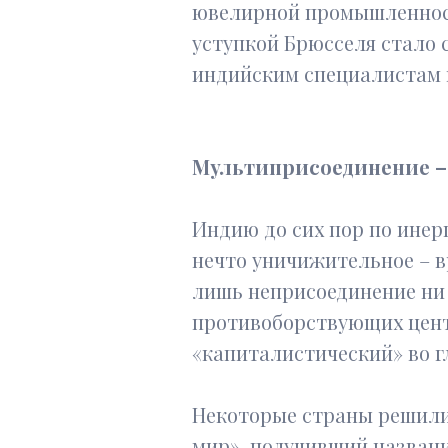
ювелирной промышленности
уступкой Брюсселя стало 
индийским специалистам 
Мультиприсоединение –
Индию до сих пор по инер
нечто уничижительное – в
лишь неприсоединение ни 
противоборствующих центр
«капиталистический» во г
Некоторые страны решили,
мир», получивший назван