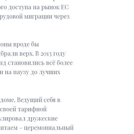
го доступа на рынок ЕС
трудовой миграции через
роны вроде бы
али верх. В 2013 году
нд становились всё более
н на паузу до лучших
доме. Ведущий себя в
х своей тарифной
мулировал дружеские
 Китаем – церемониальный