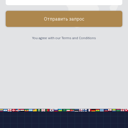
Отправить запрос
You agree with our Terms and Conditions
Офис в Санкт-П