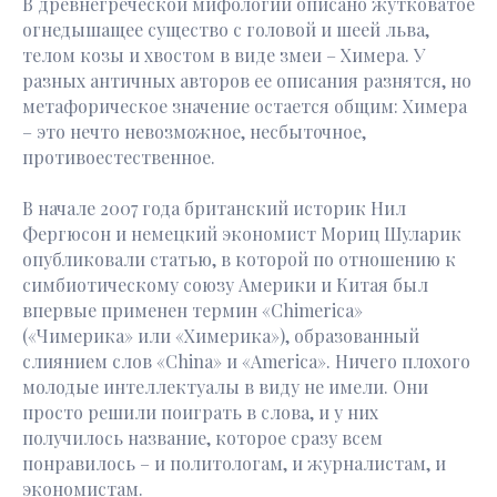
В древнегреческой мифологии описано жутковатое
огнедышащее существо с головой и шеей льва,
телом козы и хвостом в виде змеи – Химера. У
разных античных авторов ее описания разнятся, но
метафорическое значение остается общим: Химера
– это нечто невозможное, несбыточное,
противоестественное.
В начале 2007 года британский историк Нил
Фергюсон и немецкий экономист Мориц Шуларик
опубликовали статью, в которой по отношению к
симбиотическому союзу Америки и Китая был
впервые применен термин «Chimerica»
(«Чимерика» или «Химерика»), образованный
слиянием слов «China» и «America». Ничего плохого
молодые интеллектуалы в виду не имели. Они
просто решили поиграть в слова, и у них
получилось название, которое сразу всем
понравилось – и политологам, и журналистам, и
экономистам.